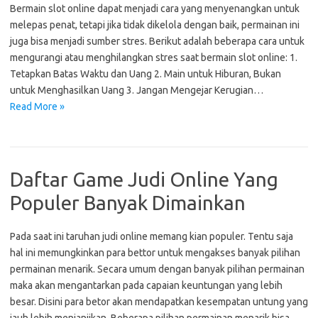
Bermain slot online dapat menjadi cara yang menyenangkan untuk
melepas penat, tetapi jika tidak dikelola dengan baik, permainan ini
juga bisa menjadi sumber stres. Berikut adalah beberapa cara untuk
mengurangi atau menghilangkan stres saat bermain slot online: 1.
Tetapkan Batas Waktu dan Uang 2. Main untuk Hiburan, Bukan
untuk Menghasilkan Uang 3. Jangan Mengejar Kerugian…
Read More »
Daftar Game Judi Online Yang
Populer Banyak Dimainkan
Pada saat ini taruhan judi online memang kian populer. Tentu saja
hal ini memungkinkan para bettor untuk mengakses banyak pilihan
permainan menarik. Secara umum dengan banyak pilihan permainan
maka akan mengantarkan pada capaian keuntungan yang lebih
besar. Disini para betor akan mendapatkan kesempatan untung yang