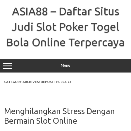
Skip
to
ASIA88 – Daftar Situs
content
Judi Slot Poker Togel
Bola Online Terpercaya
Menu
CATEGORY ARCHIVES:
DEPOSIT PULSA 74
Menghilangkan Stress Dengan
Bermain Slot Online