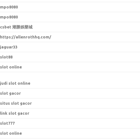
mpo8080
mpo8080
csbet 潮勝娛樂城
https://allenrothhq.com/
jaguar33
slot88
slot online
judi slot online
slot gacor
situs slot gacor
link slot gacor
slot777
slot online