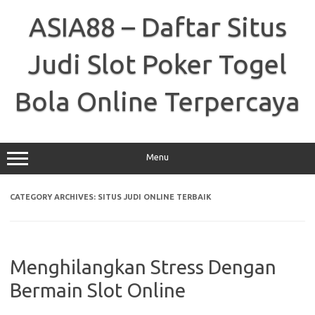
Skip
to
ASIA88 – Daftar Situs
content
Judi Slot Poker Togel
Bola Online Terpercaya
Menu
CATEGORY ARCHIVES:
SITUS JUDI ONLINE TERBAIK
Menghilangkan Stress Dengan
Bermain Slot Online