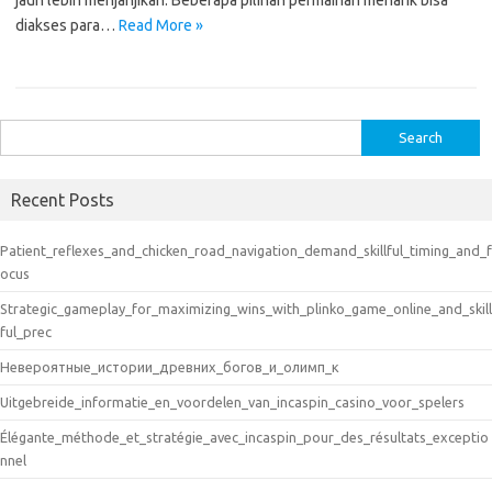
jauh lebih menjanjikan. Beberapa pilihan permainan menarik bisa
diakses para…
Read More »
S
e
a
Recent Posts
r
c
Patient_reflexes_and_chicken_road_navigation_demand_skillful_timing_and_f
h
ocus
f
Strategic_gameplay_for_maximizing_wins_with_plinko_game_online_and_skill
o
ful_prec
r
Невероятные_истории_древних_богов_и_олимп_к
:
Uitgebreide_informatie_en_voordelen_van_incaspin_casino_voor_spelers
Élégante_méthode_et_stratégie_avec_incaspin_pour_des_résultats_exceptio
nnel