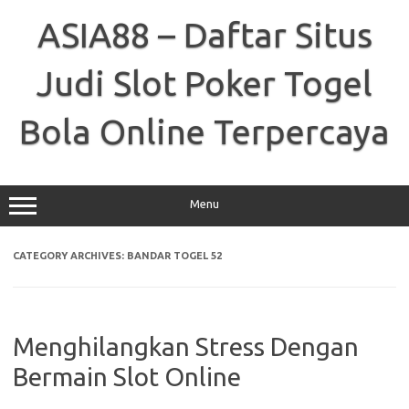
Skip
to
ASIA88 – Daftar Situs
content
Judi Slot Poker Togel
Bola Online Terpercaya
Menu
CATEGORY ARCHIVES:
BANDAR TOGEL 52
Menghilangkan Stress Dengan
Bermain Slot Online