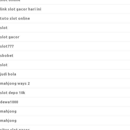
link slot gacor hari ini
toto slot online
slot
slot gacor
slot777
sbobet
slot
judi bola
mahjong ways 2
slot depo 10k
dewa1000
mahjong
mahjong
situs slot gacor