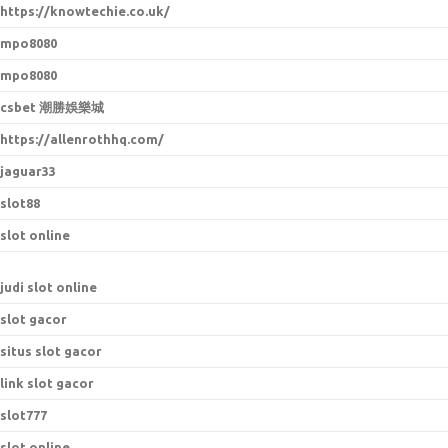
https://knowtechie.co.uk/
mpo8080
mpo8080
csbet 潮勝娛樂城
https://allenrothhq.com/
jaguar33
slot88
slot online
judi slot online
slot gacor
situs slot gacor
link slot gacor
slot777
slot online