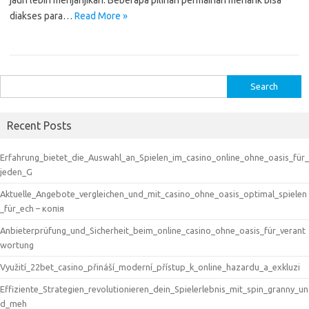
jauh lebih menjanjikan. Beberapa pilihan permainan menarik bisa
diakses para…
Read More »
S
e
a
Recent Posts
r
c
Erfahrung_bietet_die_Auswahl_an_Spielen_im_casino_online_ohne_oasis_für_
h
jeden_G
f
Aktuelle_Angebote_vergleichen_und_mit_casino_ohne_oasis_optimal_spielen
o
_für_ech – копія
r
Anbieterprüfung_und_Sicherheit_beim_online_casino_ohne_oasis_für_verant
:
wortung
Využití_22bet_casino_přináší_moderní_přístup_k_online_hazardu_a_exkluzi
Effiziente_Strategien_revolutionieren_dein_Spielerlebnis_mit_spin_granny_un
d_meh