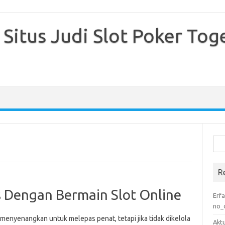
 Situs Judi Slot Poker Tog
Sea
for:
R
 Dengan Bermain Slot Online
Erf
no_
 menyenangkan untuk melepas penat, tetapi jika tidak dikelola
Akt