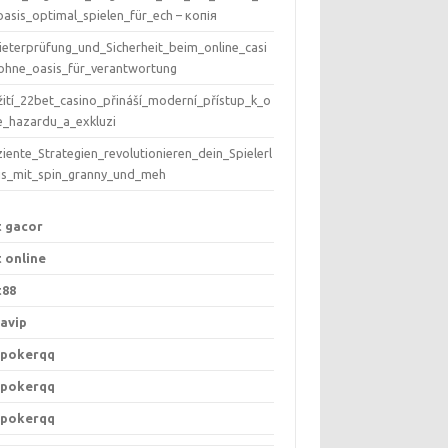
oasis_optimal_spielen_für_ech – копія
ieterprüfung_und_Sicherheit_beim_online_casi
ohne_oasis_für_verantwortung
žití_22bet_casino_přináší_moderní_přístup_k_o
ne_hazardu_a_exkluzi
ziente_Strategien_revolutionieren_dein_Spielerl
is_mit_spin_granny_und_meh
t gacor
t online
t88
avip
bpokerqq
bpokerqq
bpokerqq