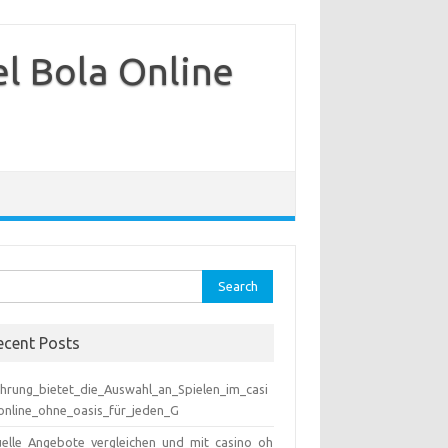
el Bola Online
rch
ecent Posts
ahrung_bietet_die_Auswahl_an_Spielen_im_casi
online_ohne_oasis_für_jeden_G
uelle_Angebote_vergleichen_und_mit_casino_oh