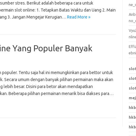
i sumber stres. Berikut adalah beberapa cara untuk
ne_
ermain slot online: 1. Tetapkan Batas Waktu dan Uang 2. Main
Anb
Uang 3. Jangan Mengejar Kerugian…
Read More »
no_
Vyu
nli
ine Yang Populer Banyak
Effi
ebn
slo
n populer. Tentu saja hal ini memungkinkan para bettor untuk
slo
k. Secara umum dengan banyak pilihan permainan maka akan
lebih besar. Disini para betor akan mendapatkan
slo
kan. Beberapa pilihan permainan menarik bisa diakses para…
mej
hk
hk
hk