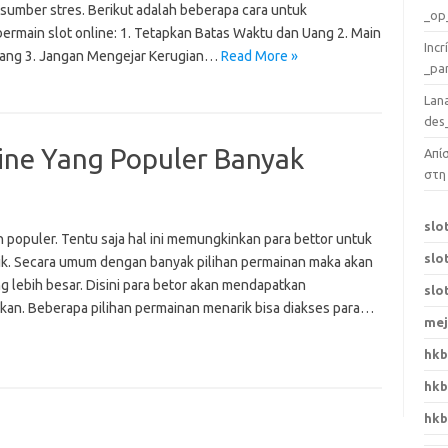
i sumber stres. Berikut adalah beberapa cara untuk
_op
ermain slot online: 1. Tetapkan Batas Waktu dan Uang 2. Main
Inc
Uang 3. Jangan Mengejar Kerugian…
Read More »
_pa
Lan
des
ine Yang Populer Banyak
Απί
στη
slo
n populer. Tentu saja hal ini memungkinkan para bettor untuk
slo
k. Secara umum dengan banyak pilihan permainan maka akan
lebih besar. Disini para betor akan mendapatkan
slo
kan. Beberapa pilihan permainan menarik bisa diakses para…
mej
hk
hk
hk