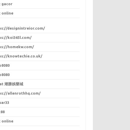
t gacor
t online
ps://designintreior.com/
ps://koi365l.com/
ps://homekw.com/
ps://knowtechie.co.uk/
o8080
o8080
bet 潮勝娛樂城
ps://allenrothhq.com/
uar33
t88
t online