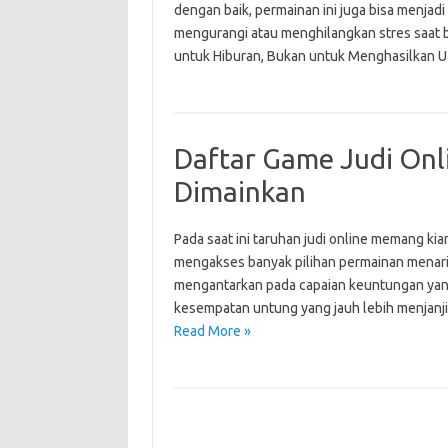
dengan baik, permainan ini juga bisa menjad
mengurangi atau menghilangkan stres saat b
untuk Hiburan, Bukan untuk Menghasilkan 
Daftar Game Judi Onl
Dimainkan
Pada saat ini taruhan judi online memang kia
mengakses banyak pilihan permainan menari
mengantarkan pada capaian keuntungan yang 
kesempatan untung yang jauh lebih menjanji
Read More »