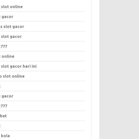
i slot online
t gacor
us slot gacor
k slot gacor
t777
t online
k slot gacor hari ini
o slot online
t
t gacor
t777
bet
t
i bola