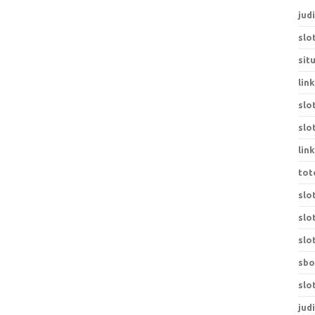
jud
slo
sit
lin
slo
slo
lin
tot
slo
slo
slo
sbo
slo
jud