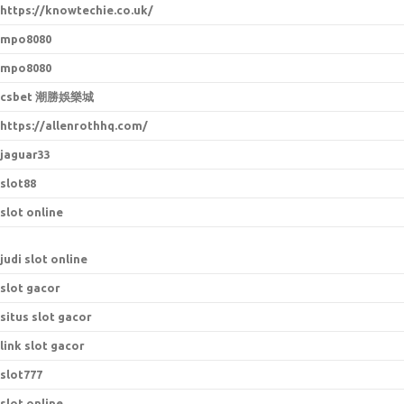
https://knowtechie.co.uk/
mpo8080
mpo8080
csbet 潮勝娛樂城
https://allenrothhq.com/
jaguar33
slot88
slot online
judi slot online
slot gacor
situs slot gacor
link slot gacor
slot777
slot online