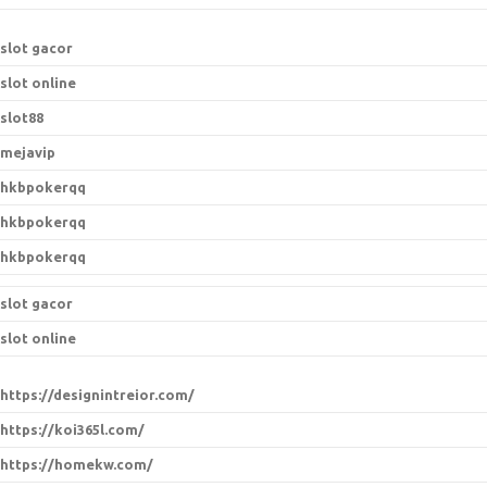
slot gacor
slot online
slot88
mejavip
hkbpokerqq
hkbpokerqq
hkbpokerqq
slot gacor
slot online
https://designintreior.com/
https://koi365l.com/
https://homekw.com/