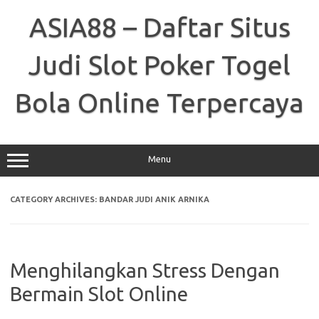
Skip
to
ASIA88 – Daftar Situs
content
Judi Slot Poker Togel
Bola Online Terpercaya
Menu
CATEGORY ARCHIVES:
BANDAR JUDI ANIK ARNIKA
Menghilangkan Stress Dengan
Bermain Slot Online