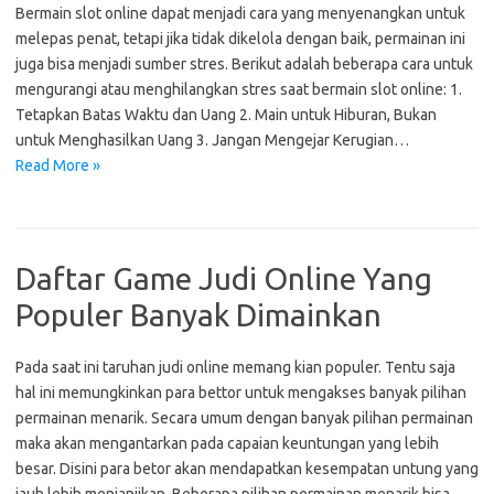
Bermain slot online dapat menjadi cara yang menyenangkan untuk
melepas penat, tetapi jika tidak dikelola dengan baik, permainan ini
juga bisa menjadi sumber stres. Berikut adalah beberapa cara untuk
mengurangi atau menghilangkan stres saat bermain slot online: 1.
Tetapkan Batas Waktu dan Uang 2. Main untuk Hiburan, Bukan
untuk Menghasilkan Uang 3. Jangan Mengejar Kerugian…
Read More »
Daftar Game Judi Online Yang
Populer Banyak Dimainkan
Pada saat ini taruhan judi online memang kian populer. Tentu saja
hal ini memungkinkan para bettor untuk mengakses banyak pilihan
permainan menarik. Secara umum dengan banyak pilihan permainan
maka akan mengantarkan pada capaian keuntungan yang lebih
besar. Disini para betor akan mendapatkan kesempatan untung yang