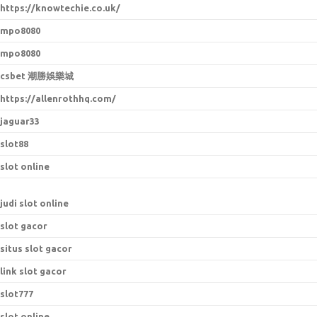
https://knowtechie.co.uk/
mpo8080
mpo8080
csbet 潮勝娛樂城
https://allenrothhq.com/
jaguar33
slot88
slot online
judi slot online
slot gacor
situs slot gacor
link slot gacor
slot777
slot online