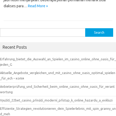
jauh lebih menjanjikan. Beberapa pilihan permainan menarik bisa
diakses para…
Read More »
S
e
a
Recent Posts
r
c
Erfahrung_bietet_die_Auswahl_an_Spielen_im_casino_online_ohne_oasis_für_
h
jeden_G
f
Aktuelle_Angebote_vergleichen_und_mit_casino_ohne_oasis_optimal_spielen
o
_für_ech – копія
r
Anbieterprüfung_und_Sicherheit_beim_online_casino_ohne_oasis_für_verant
:
wortung
Využití_22bet_casino_přináší_moderní_přístup_k_online_hazardu_a_exkluzi
Effiziente_Strategien_revolutionieren_dein_Spielerlebnis_mit_spin_granny_un
d_meh