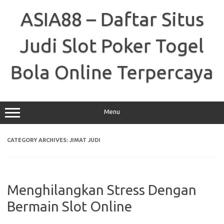
Skip
to
ASIA88 – Daftar Situs
content
Judi Slot Poker Togel
Bola Online Terpercaya
Menu
CATEGORY ARCHIVES:
JIMAT JUDI
Menghilangkan Stress Dengan
Bermain Slot Online