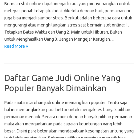
Bermain slot online dapat menjadi cara yang menyenangkan untuk
melepas penat, tetapi jika tidak dikelola dengan baik, permainan ini
juga bisa menjadi sumber stres. Berikut adalah beberapa cara untuk
mengurangi atau menghilangkan stres saat bermain slot online: 1.
Tetapkan Batas Waktu dan Uang 2. Main untuk Hiburan, Bukan
untuk Menghasilkan Uang 3. Jangan Mengejar Kerugian…
Read More »
Daftar Game Judi Online Yang
Populer Banyak Dimainkan
Pada saat ini taruhan judi online memang kian populer. Tentu saja
hal ini memungkinkan para bettor untuk mengakses banyak pilihan
permainan menarik. Secara umum dengan banyak pilihan permainan
maka akan mengantarkan pada capaian keuntungan yang lebih
besar. Disini para betor akan mendapatkan kesempatan untung yang