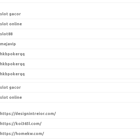
slot gacor
slot online
slot88
mejavip
hkbpokerqq
hkbpokerqq
hkbpokerqq
slot gacor
slot online
https://designintreior.com/
https://koi365l.com/
https://homekw.com/