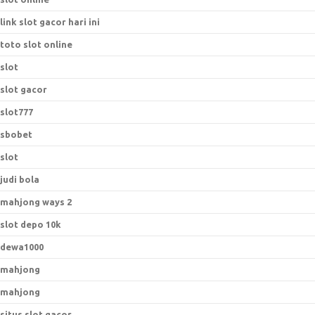
link slot gacor hari ini
toto slot online
slot
slot gacor
slot777
sbobet
slot
judi bola
mahjong ways 2
slot depo 10k
dewa1000
mahjong
mahjong
situs slot gacor