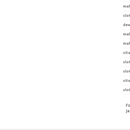
mah
slo
dew
ma
ma
sit
slo
slo
sit
slo
Fo
ja