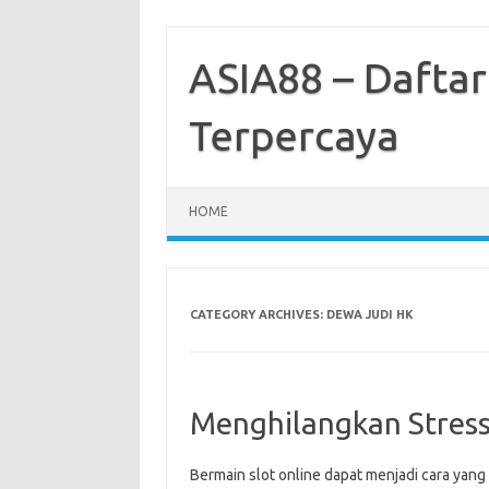
Skip
to
content
ASIA88 – Daftar
Terpercaya
HOME
CATEGORY ARCHIVES:
DEWA JUDI HK
Menghilangkan Stress
Bermain slot online dapat menjadi cara yang