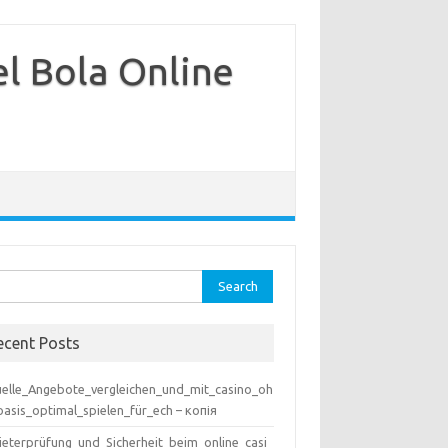
el Bola Online
rch
ecent Posts
uelle_Angebote_vergleichen_und_mit_casino_oh
oasis_optimal_spielen_für_ech – копія
ieterprüfung_und_Sicherheit_beim_online_casi