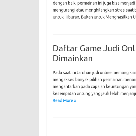
dengan baik, permainan ini juga bisa menjad
mengurangi atau menghilangkan stres saat b
untuk Hiburan, Bukan untuk Menghasilkan 
Daftar Game Judi Onl
Dimainkan
Pada saat ini taruhan judi online memang kia
mengakses banyak pilihan permainan menari
mengantarkan pada capaian keuntungan yang 
kesempatan untung yang jauh lebih menjanji
Read More »