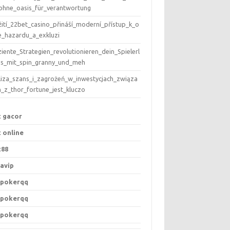
ohne_oasis_für_verantwortung
žití_22bet_casino_přináší_moderní_přístup_k_o
ne_hazardu_a_exkluzi
ziente_Strategien_revolutionieren_dein_Spielerl
is_mit_spin_granny_und_meh
liza_szans_i_zagrożeń_w_inwestycjach_związa
h_z_thor_fortune_jest_kluczo
t gacor
t online
t88
avip
bpokerqq
bpokerqq
bpokerqq