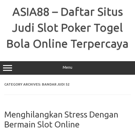
Skip
to
ASIA88 – Daftar Situs
content
Judi Slot Poker Togel
Bola Online Terpercaya
Menu
CATEGORY ARCHIVES:
BANDAR JUDI 52
Menghilangkan Stress Dengan
Bermain Slot Online