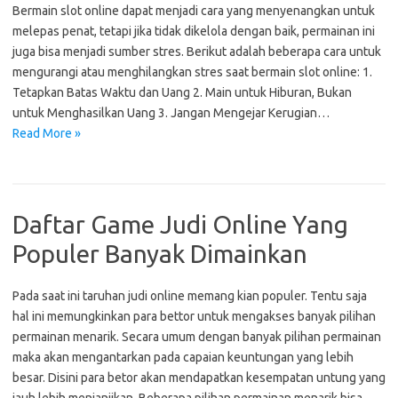
Bermain slot online dapat menjadi cara yang menyenangkan untuk
melepas penat, tetapi jika tidak dikelola dengan baik, permainan ini
juga bisa menjadi sumber stres. Berikut adalah beberapa cara untuk
mengurangi atau menghilangkan stres saat bermain slot online: 1.
Tetapkan Batas Waktu dan Uang 2. Main untuk Hiburan, Bukan
untuk Menghasilkan Uang 3. Jangan Mengejar Kerugian…
Read More »
Daftar Game Judi Online Yang
Populer Banyak Dimainkan
Pada saat ini taruhan judi online memang kian populer. Tentu saja
hal ini memungkinkan para bettor untuk mengakses banyak pilihan
permainan menarik. Secara umum dengan banyak pilihan permainan
maka akan mengantarkan pada capaian keuntungan yang lebih
besar. Disini para betor akan mendapatkan kesempatan untung yang