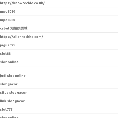
https://knowtechie.co.uk/
mpo8080
mpo8080
csbet 潮勝娛樂城
https://allenrothhq.com/
jaguar33
slot88
slot online
judi slot online
slot gacor
situs slot gacor
link slot gacor
slot777
slot online