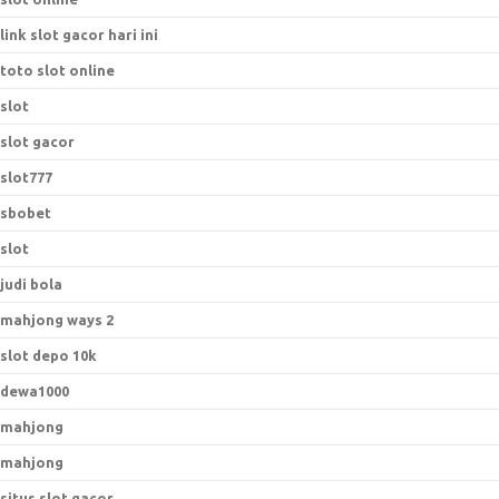
link slot gacor hari ini
toto slot online
slot
slot gacor
slot777
sbobet
slot
judi bola
mahjong ways 2
slot depo 10k
dewa1000
mahjong
mahjong
situs slot gacor