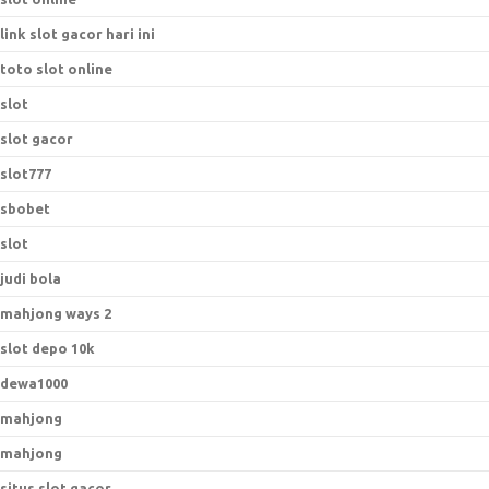
link slot gacor hari ini
toto slot online
slot
slot gacor
slot777
sbobet
slot
judi bola
mahjong ways 2
slot depo 10k
dewa1000
mahjong
mahjong
situs slot gacor