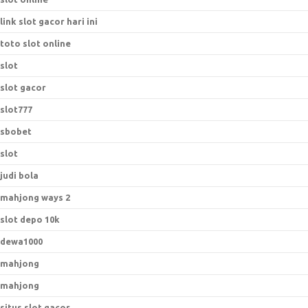
link slot gacor hari ini
toto slot online
slot
slot gacor
slot777
sbobet
slot
judi bola
mahjong ways 2
slot depo 10k
dewa1000
mahjong
mahjong
situs slot gacor