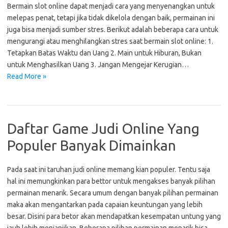
Bermain slot online dapat menjadi cara yang menyenangkan untuk
melepas penat, tetapi jika tidak dikelola dengan baik, permainan ini
juga bisa menjadi sumber stres. Berikut adalah beberapa cara untuk
mengurangi atau menghilangkan stres saat bermain slot online: 1.
Tetapkan Batas Waktu dan Uang 2. Main untuk Hiburan, Bukan
untuk Menghasilkan Uang 3. Jangan Mengejar Kerugian…
Read More »
Daftar Game Judi Online Yang
Populer Banyak Dimainkan
Pada saat ini taruhan judi online memang kian populer. Tentu saja
hal ini memungkinkan para bettor untuk mengakses banyak pilihan
permainan menarik. Secara umum dengan banyak pilihan permainan
maka akan mengantarkan pada capaian keuntungan yang lebih
besar. Disini para betor akan mendapatkan kesempatan untung yang