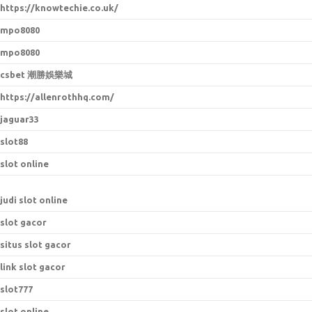
https://knowtechie.co.uk/
mpo8080
mpo8080
csbet 潮勝娛樂城
https://allenrothhq.com/
jaguar33
slot88
slot online
judi slot online
slot gacor
situs slot gacor
link slot gacor
slot777
slot online