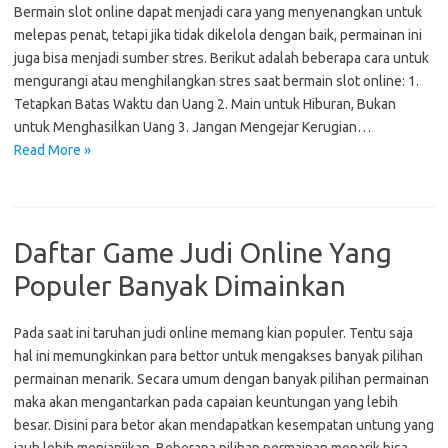
Bermain slot online dapat menjadi cara yang menyenangkan untuk
melepas penat, tetapi jika tidak dikelola dengan baik, permainan ini
juga bisa menjadi sumber stres. Berikut adalah beberapa cara untuk
mengurangi atau menghilangkan stres saat bermain slot online: 1.
Tetapkan Batas Waktu dan Uang 2. Main untuk Hiburan, Bukan
untuk Menghasilkan Uang 3. Jangan Mengejar Kerugian…
Read More »
Daftar Game Judi Online Yang
Populer Banyak Dimainkan
Pada saat ini taruhan judi online memang kian populer. Tentu saja
hal ini memungkinkan para bettor untuk mengakses banyak pilihan
permainan menarik. Secara umum dengan banyak pilihan permainan
maka akan mengantarkan pada capaian keuntungan yang lebih
besar. Disini para betor akan mendapatkan kesempatan untung yang