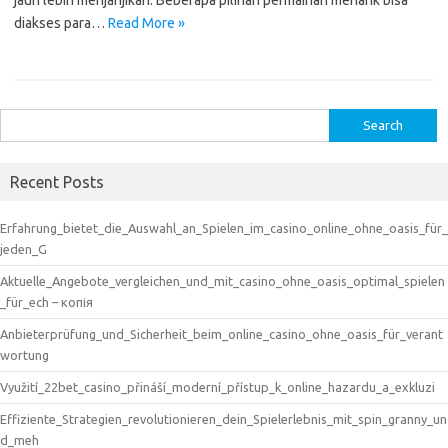
jauh lebih menjanjikan. Beberapa pilihan permainan menarik bisa
diakses para…
Read More »
S
e
a
Recent Posts
r
c
Erfahrung_bietet_die_Auswahl_an_Spielen_im_casino_online_ohne_oasis_für_
h
jeden_G
f
Aktuelle_Angebote_vergleichen_und_mit_casino_ohne_oasis_optimal_spielen
o
_für_ech – копія
r
Anbieterprüfung_und_Sicherheit_beim_online_casino_ohne_oasis_für_verant
:
wortung
Využití_22bet_casino_přináší_moderní_přístup_k_online_hazardu_a_exkluzi
Effiziente_Strategien_revolutionieren_dein_Spielerlebnis_mit_spin_granny_un
d_meh