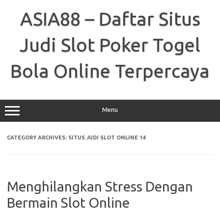
Skip
to
ASIA88 – Daftar Situs
content
Judi Slot Poker Togel
Bola Online Terpercaya
Menu
CATEGORY ARCHIVES:
SITUS JUDI SLOT ONLINE 14
Menghilangkan Stress Dengan
Bermain Slot Online