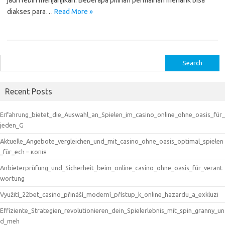
jauh lebih menjanjikan. Beberapa pilihan permainan menarik bisa
diakses para…
Read More »
S
e
a
Recent Posts
r
c
Erfahrung_bietet_die_Auswahl_an_Spielen_im_casino_online_ohne_oasis_für_
h
jeden_G
f
Aktuelle_Angebote_vergleichen_und_mit_casino_ohne_oasis_optimal_spielen
o
_für_ech – копія
r
Anbieterprüfung_und_Sicherheit_beim_online_casino_ohne_oasis_für_verant
:
wortung
Využití_22bet_casino_přináší_moderní_přístup_k_online_hazardu_a_exkluzi
Effiziente_Strategien_revolutionieren_dein_Spielerlebnis_mit_spin_granny_un
d_meh