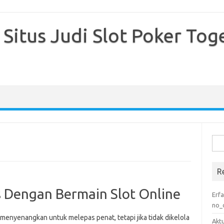
 Situs Judi Slot Poker Tog
Sea
for:
R
 Dengan Bermain Slot Online
Erf
no_
 menyenangkan untuk melepas penat, tetapi jika tidak dikelola
Akt