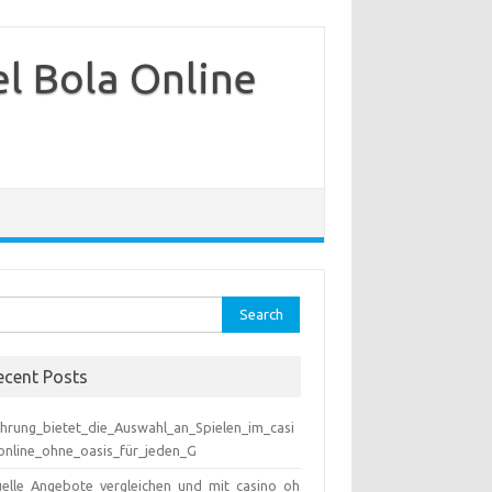
el Bola Online
rch
ecent Posts
ahrung_bietet_die_Auswahl_an_Spielen_im_casi
online_ohne_oasis_für_jeden_G
uelle_Angebote_vergleichen_und_mit_casino_oh