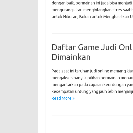
dengan baik, permainan ini juga bisa menjad
mengurangi atau menghilangkan stres saat b
untuk Hiburan, Bukan untuk Menghasilkan 
Daftar Game Judi Onl
Dimainkan
Pada saat ini taruhan judi online memang kia
mengakses banyak pilihan permainan menari
mengantarkan pada capaian keuntungan yang 
kesempatan untung yang jauh lebih menjanji
Read More »