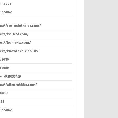
t gacor
t online
ps://designintreior.com/
ps://koi365l.com/
ps://homekw.com/
ps://knowtechie.co.uk/
o8080
o8080
bet 潮勝娛樂城
ps://allenrothhq.com/
uar33
t88
t online