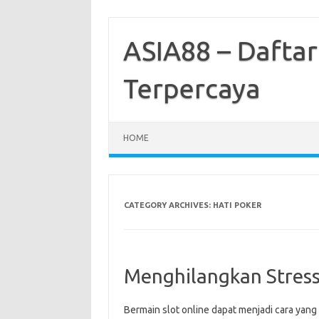
Skip
to
content
ASIA88 – Daftar
Terpercaya
HOME
CATEGORY ARCHIVES:
HATI POKER
Menghilangkan Stress
Bermain slot online dapat menjadi cara yang