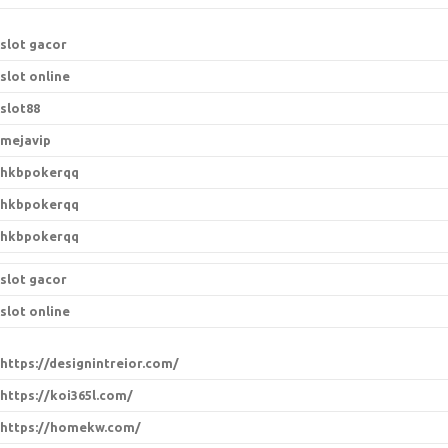
slot gacor
slot online
slot88
mejavip
hkbpokerqq
hkbpokerqq
hkbpokerqq
slot gacor
slot online
https://designintreior.com/
https://koi365l.com/
https://homekw.com/