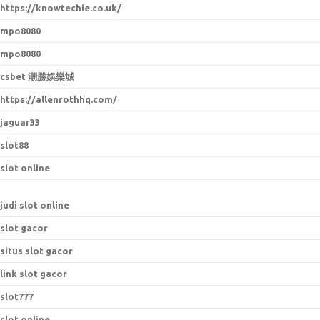
https://knowtechie.co.uk/
mpo8080
mpo8080
csbet 潮勝娛樂城
https://allenrothhq.com/
jaguar33
slot88
slot online
judi slot online
slot gacor
situs slot gacor
link slot gacor
slot777
slot online