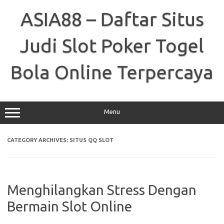
Skip
to
ASIA88 – Daftar Situs
content
Judi Slot Poker Togel
Bola Online Terpercaya
Menu
CATEGORY ARCHIVES:
SITUS QQ SLOT
Menghilangkan Stress Dengan
Bermain Slot Online