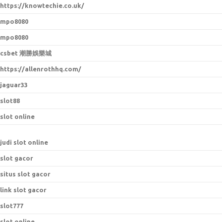
https://knowtechie.co.uk/
mpo8080
mpo8080
csbet 潮勝娛樂城
https://allenrothhq.com/
jaguar33
slot88
slot online
judi slot online
slot gacor
situs slot gacor
link slot gacor
slot777
slot online