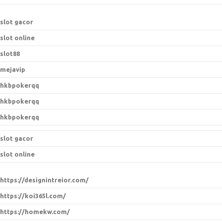
slot gacor
slot online
slot88
mejavip
hkbpokerqq
hkbpokerqq
hkbpokerqq
slot gacor
slot online
https://designintreior.com/
https://koi365l.com/
https://homekw.com/