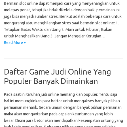
Bermain slot online dapat menjadi cara yang menyenangkan untuk
melepas penat, tetapi jika tidak dikelola dengan baik, permainan ini
juga bisa menjadi sumber stres. Berikut adalah beberapa cara untuk
mengurangi atau menghilangkan stres saat bermain slot online: 1.
Tetapkan Batas Waktu dan Uang 2. Main untuk Hiburan, Bukan
untuk Menghasilkan Uang 3. Jangan Mengejar Kerugian…
Read More »
Daftar Game Judi Online Yang
Populer Banyak Dimainkan
Pada saat ini taruhan judi online memang kian populer. Tentu saja
hal ini memungkinkan para bettor untuk mengakses banyak pilihan
permainan menarik. Secara umum dengan banyak pilihan permainan
maka akan mengantarkan pada capaian keuntungan yang lebih
besar. Disini para betor akan mendapatkan kesempatan untung yang