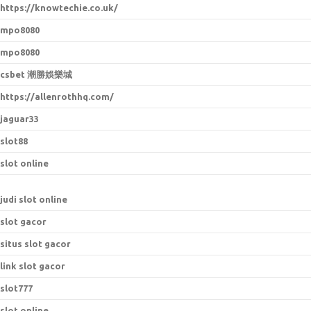
https://knowtechie.co.uk/
mpo8080
mpo8080
csbet 潮勝娛樂城
https://allenrothhq.com/
jaguar33
slot88
slot online
judi slot online
slot gacor
situs slot gacor
link slot gacor
slot777
slot online