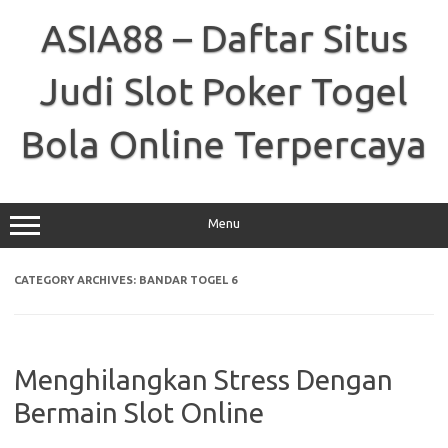
Skip
to
ASIA88 – Daftar Situs
content
Judi Slot Poker Togel
Bola Online Terpercaya
Menu
CATEGORY ARCHIVES:
BANDAR TOGEL 6
Menghilangkan Stress Dengan
Bermain Slot Online