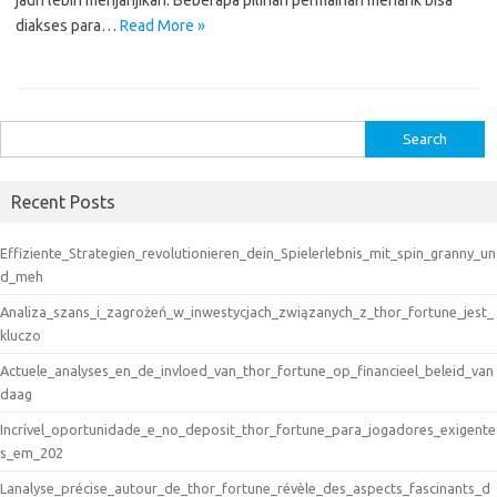
jauh lebih menjanjikan. Beberapa pilihan permainan menarik bisa
diakses para…
Read More »
S
e
a
Recent Posts
r
c
Effiziente_Strategien_revolutionieren_dein_Spielerlebnis_mit_spin_granny_un
h
d_meh
f
Analiza_szans_i_zagrożeń_w_inwestycjach_związanych_z_thor_fortune_jest_
o
kluczo
r
Actuele_analyses_en_de_invloed_van_thor_fortune_op_financieel_beleid_van
:
daag
Incrível_oportunidade_e_no_deposit_thor_fortune_para_jogadores_exigente
s_em_202
Lanalyse_précise_autour_de_thor_fortune_révèle_des_aspects_fascinants_d