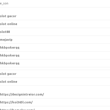
e_son
slot gacor
slot online
slot88
mejavip
hkbpokerqq
hkbpokerqq
hkbpokerqq
slot gacor
slot online
https://designintreior.com/
https://koi365l.com/