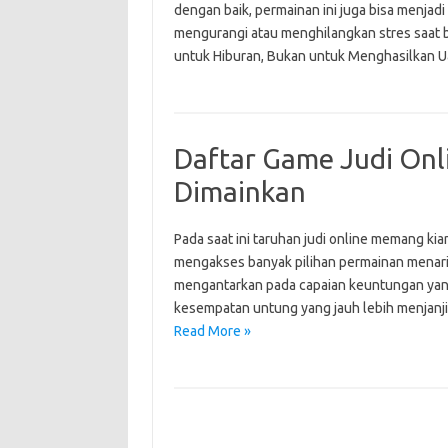
dengan baik, permainan ini juga bisa menjad
mengurangi atau menghilangkan stres saat b
untuk Hiburan, Bukan untuk Menghasilkan 
Daftar Game Judi Onl
Dimainkan
Pada saat ini taruhan judi online memang kia
mengakses banyak pilihan permainan menari
mengantarkan pada capaian keuntungan yang 
kesempatan untung yang jauh lebih menjanji
Read More »