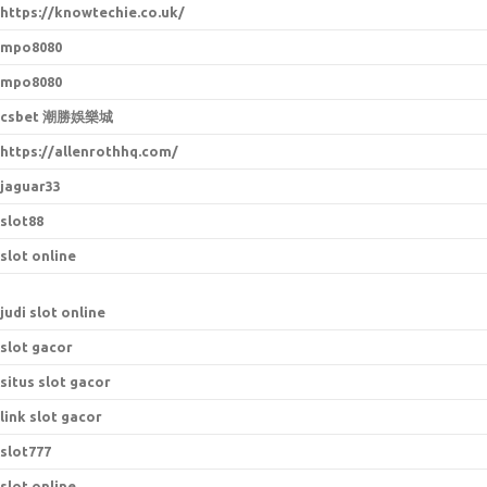
https://knowtechie.co.uk/
mpo8080
mpo8080
csbet 潮勝娛樂城
https://allenrothhq.com/
jaguar33
slot88
slot online
judi slot online
slot gacor
situs slot gacor
link slot gacor
slot777
slot online