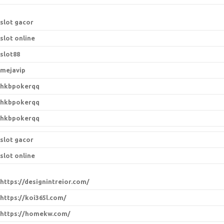
slot gacor
slot online
slot88
mejavip
hkbpokerqq
hkbpokerqq
hkbpokerqq
slot gacor
slot online
https://designintreior.com/
https://koi365l.com/
https://homekw.com/