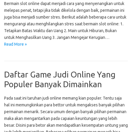
Bermain slot online dapat menjadi cara yang menyenangkan untuk
melepas penat, tetapi jika tidak dikelola dengan baik, permainan ini
juga bisa menjadi sumber stres. Berikut adalah beberapa cara untuk
mengurangi atau menghilangkan stres saat bermain slot online: 1.
Tetapkan Batas Waktu dan Uang 2. Main untuk Hiburan, Bukan
untuk Menghasilkan Uang 3. Jangan Mengejar Kerugian…
Read More »
Daftar Game Judi Online Yang
Populer Banyak Dimainkan
Pada saat ini taruhan judi online memang kian populer. Tentu saja
hal ini memungkinkan para bettor untuk mengakses banyak pilihan
permainan menarik. Secara umum dengan banyak pilihan permainan
maka akan mengantarkan pada capaian keuntungan yang lebih
besar. Disini para betor akan mendapatkan kesempatan untung yang