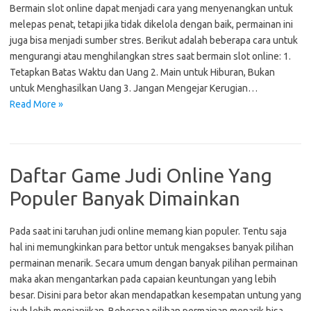
Bermain slot online dapat menjadi cara yang menyenangkan untuk
melepas penat, tetapi jika tidak dikelola dengan baik, permainan ini
juga bisa menjadi sumber stres. Berikut adalah beberapa cara untuk
mengurangi atau menghilangkan stres saat bermain slot online: 1.
Tetapkan Batas Waktu dan Uang 2. Main untuk Hiburan, Bukan
untuk Menghasilkan Uang 3. Jangan Mengejar Kerugian…
Read More »
Daftar Game Judi Online Yang
Populer Banyak Dimainkan
Pada saat ini taruhan judi online memang kian populer. Tentu saja
hal ini memungkinkan para bettor untuk mengakses banyak pilihan
permainan menarik. Secara umum dengan banyak pilihan permainan
maka akan mengantarkan pada capaian keuntungan yang lebih
besar. Disini para betor akan mendapatkan kesempatan untung yang