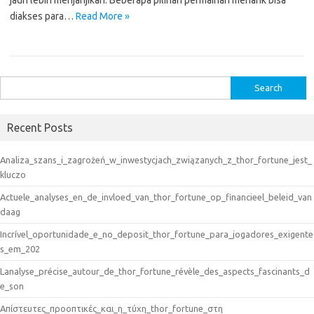
jauh lebih menjanjikan. Beberapa pilihan permainan menarik bisa
diakses para…
Read More »
S
e
a
Recent Posts
r
c
Analiza_szans_i_zagrożeń_w_inwestycjach_związanych_z_thor_fortune_jest_
h
kluczo
f
Actuele_analyses_en_de_invloed_van_thor_fortune_op_financieel_beleid_van
o
daag
r
Incrível_oportunidade_e_no_deposit_thor_fortune_para_jogadores_exigente
:
s_em_202
Lanalyse_précise_autour_de_thor_fortune_révèle_des_aspects_fascinants_d
e_son
Απίστευτες_προοπτικές_και_η_τύχη_thor_fortune_στη