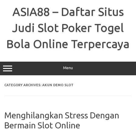
Skip
to
ASIA88 – Daftar Situs
content
Judi Slot Poker Togel
Bola Online Terpercaya
Menu
CATEGORY ARCHIVES:
AKUN DEMO SLOT
Menghilangkan Stress Dengan
Bermain Slot Online