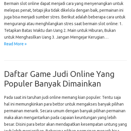
Bermain slot online dapat menjadi cara yang menyenangkan untuk
melepas penat, tetapi jika tidak dikelola dengan baik, permainan ini
juga bisa menjadi sumber stres. Berikut adalah beberapa cara untuk
mengurangi atau menghilangkan stres saat bermain slot online: 1.
Tetapkan Batas Waktu dan Uang 2. Main untuk Hiburan, Bukan
untuk Menghasilkan Uang 3. Jangan Mengejar Kerugian…
Read More »
Daftar Game Judi Online Yang
Populer Banyak Dimainkan
Pada saat ini taruhan judi online memang kian populer. Tentu saja
hal ini memungkinkan para bettor untuk mengakses banyak pilihan
permainan menarik. Secara umum dengan banyak pilihan permainan
maka akan mengantarkan pada capaian keuntungan yang lebih
besar. Disini para betor akan mendapatkan kesempatan untung yang