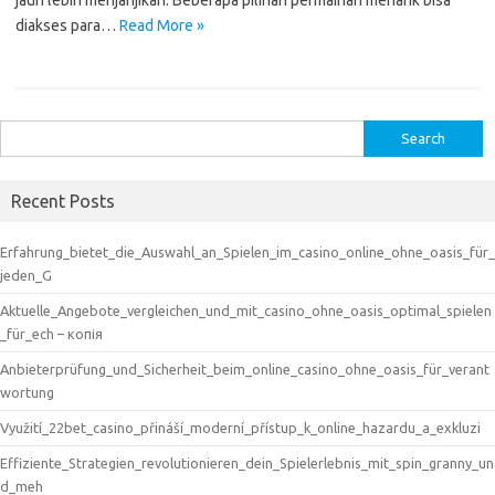
jauh lebih menjanjikan. Beberapa pilihan permainan menarik bisa
diakses para…
Read More »
S
e
a
Recent Posts
r
c
Erfahrung_bietet_die_Auswahl_an_Spielen_im_casino_online_ohne_oasis_für_
h
jeden_G
f
Aktuelle_Angebote_vergleichen_und_mit_casino_ohne_oasis_optimal_spielen
o
_für_ech – копія
r
Anbieterprüfung_und_Sicherheit_beim_online_casino_ohne_oasis_für_verant
:
wortung
Využití_22bet_casino_přináší_moderní_přístup_k_online_hazardu_a_exkluzi
Effiziente_Strategien_revolutionieren_dein_Spielerlebnis_mit_spin_granny_un
d_meh