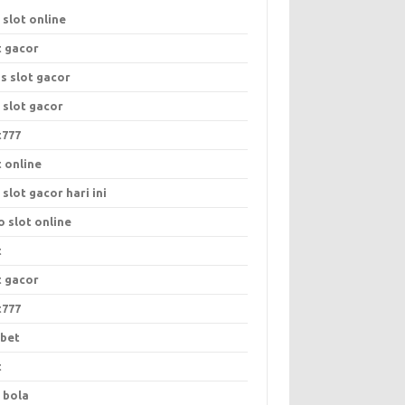
i slot online
t gacor
us slot gacor
k slot gacor
t777
t online
k slot gacor hari ini
o slot online
t
t gacor
t777
bet
t
i bola