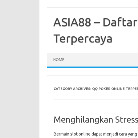
Skip
to
content
ASIA88 – Daftar
Terpercaya
HOME
CATEGORY ARCHIVES:
QQ POKER ONLINE TERPE
Menghilangkan Stress
Bermain slot online dapat menjadi cara yang