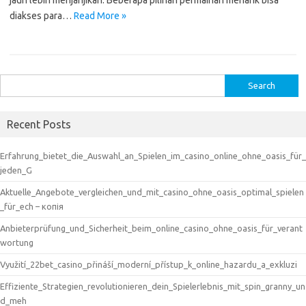
jauh lebih menjanjikan. Beberapa pilihan permainan menarik bisa
diakses para…
Read More »
S
e
a
Recent Posts
r
c
Erfahrung_bietet_die_Auswahl_an_Spielen_im_casino_online_ohne_oasis_für_
h
jeden_G
f
Aktuelle_Angebote_vergleichen_und_mit_casino_ohne_oasis_optimal_spielen
o
_für_ech – копія
r
Anbieterprüfung_und_Sicherheit_beim_online_casino_ohne_oasis_für_verant
:
wortung
Využití_22bet_casino_přináší_moderní_přístup_k_online_hazardu_a_exkluzi
Effiziente_Strategien_revolutionieren_dein_Spielerlebnis_mit_spin_granny_un
d_meh