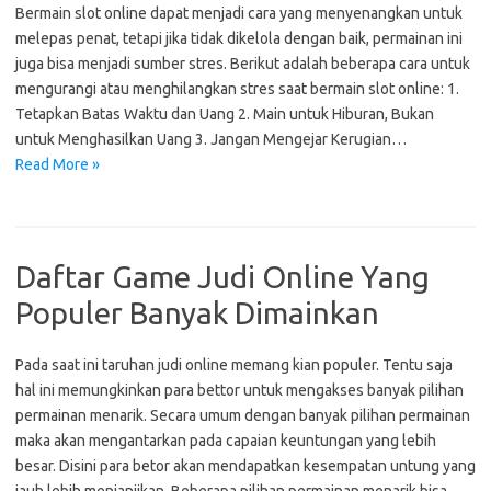
Bermain slot online dapat menjadi cara yang menyenangkan untuk
melepas penat, tetapi jika tidak dikelola dengan baik, permainan ini
juga bisa menjadi sumber stres. Berikut adalah beberapa cara untuk
mengurangi atau menghilangkan stres saat bermain slot online: 1.
Tetapkan Batas Waktu dan Uang 2. Main untuk Hiburan, Bukan
untuk Menghasilkan Uang 3. Jangan Mengejar Kerugian…
Read More »
Daftar Game Judi Online Yang
Populer Banyak Dimainkan
Pada saat ini taruhan judi online memang kian populer. Tentu saja
hal ini memungkinkan para bettor untuk mengakses banyak pilihan
permainan menarik. Secara umum dengan banyak pilihan permainan
maka akan mengantarkan pada capaian keuntungan yang lebih
besar. Disini para betor akan mendapatkan kesempatan untung yang