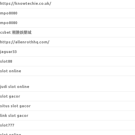
https://knowtechie.co.uk/
mpo8080
mpo8080
csbet 潮勝娛樂城
https://allenrothhq.com/
jaguar33
slot88
slot online
judi slot online
slot gacor
situs slot gacor
link slot gacor
slot777
slot online