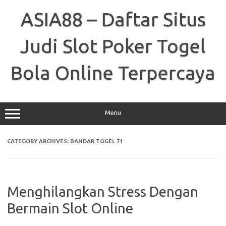
Skip
to
ASIA88 – Daftar Situs
content
Judi Slot Poker Togel
Bola Online Terpercaya
Menu
CATEGORY ARCHIVES:
BANDAR TOGEL 71
Menghilangkan Stress Dengan
Bermain Slot Online