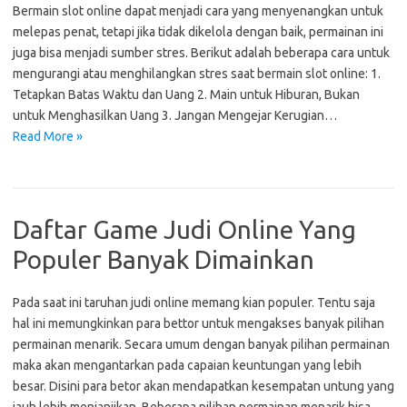
Bermain slot online dapat menjadi cara yang menyenangkan untuk
melepas penat, tetapi jika tidak dikelola dengan baik, permainan ini
juga bisa menjadi sumber stres. Berikut adalah beberapa cara untuk
mengurangi atau menghilangkan stres saat bermain slot online: 1.
Tetapkan Batas Waktu dan Uang 2. Main untuk Hiburan, Bukan
untuk Menghasilkan Uang 3. Jangan Mengejar Kerugian…
Read More »
Daftar Game Judi Online Yang
Populer Banyak Dimainkan
Pada saat ini taruhan judi online memang kian populer. Tentu saja
hal ini memungkinkan para bettor untuk mengakses banyak pilihan
permainan menarik. Secara umum dengan banyak pilihan permainan
maka akan mengantarkan pada capaian keuntungan yang lebih
besar. Disini para betor akan mendapatkan kesempatan untung yang