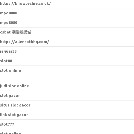
https://knowtechie.co.uk/
mpo8080
mpo8080
csbet 潮勝娛樂城
https://allenrothhq.com/
jaguar33
slot88
slot online
judi slot online
slot gacor
situs slot gacor
link slot gacor
slot777
slot online