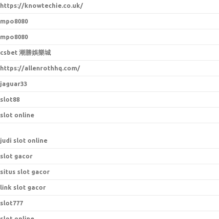
https://knowtechie.co.uk/
mpo8080
mpo8080
csbet 潮勝娛樂城
https://allenrothhq.com/
jaguar33
slot88
slot online
judi slot online
slot gacor
situs slot gacor
link slot gacor
slot777
slot online