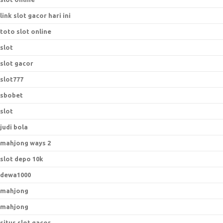
link slot gacor hari ini
toto slot online
slot
slot gacor
slot777
sbobet
slot
judi bola
mahjong ways 2
slot depo 10k
dewa1000
mahjong
mahjong
situs slot gacor