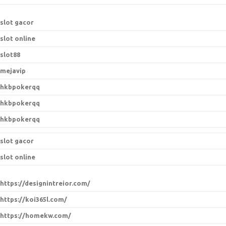
slot gacor
slot online
slot88
mejavip
hkbpokerqq
hkbpokerqq
hkbpokerqq
slot gacor
slot online
https://designintreior.com/
https://koi365l.com/
https://homekw.com/