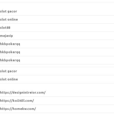
slot gacor
slot online
slot88
mejavip
hkbpokerqq
hkbpokerqq
hkbpokerqq
slot gacor
slot online
https://designintreior.com/
https://koi365l.com/
https://homekw.com/