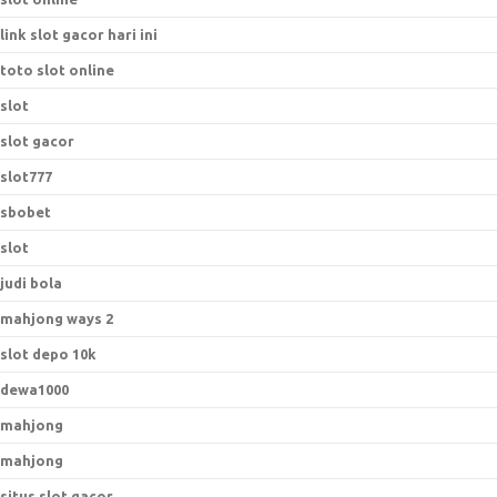
link slot gacor hari ini
toto slot online
slot
slot gacor
slot777
sbobet
slot
judi bola
mahjong ways 2
slot depo 10k
dewa1000
mahjong
mahjong
situs slot gacor