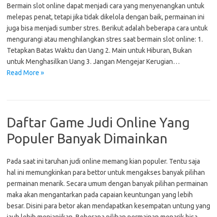
Bermain slot online dapat menjadi cara yang menyenangkan untuk
melepas penat, tetapi jika tidak dikelola dengan baik, permainan ini
juga bisa menjadi sumber stres. Berikut adalah beberapa cara untuk
mengurangi atau menghilangkan stres saat bermain slot online: 1.
Tetapkan Batas Waktu dan Uang 2. Main untuk Hiburan, Bukan
untuk Menghasilkan Uang 3. Jangan Mengejar Kerugian…
Read More »
Daftar Game Judi Online Yang
Populer Banyak Dimainkan
Pada saat ini taruhan judi online memang kian populer. Tentu saja
hal ini memungkinkan para bettor untuk mengakses banyak pilihan
permainan menarik. Secara umum dengan banyak pilihan permainan
maka akan mengantarkan pada capaian keuntungan yang lebih
besar. Disini para betor akan mendapatkan kesempatan untung yang