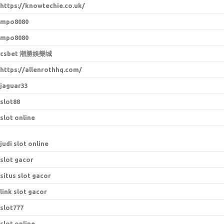
https://knowtechie.co.uk/
mpo8080
mpo8080
csbet 潮勝娛樂城
https://allenrothhq.com/
jaguar33
slot88
slot online
judi slot online
slot gacor
situs slot gacor
link slot gacor
slot777
slot online