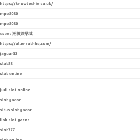
https://knowtechie.co.uk/
mpo8080
mpo8080
csbet 潮勝娛樂城
https://allenrothhq.com/
jaguar33
slot88
slot online
judi slot online
slot gacor
situs slot gacor
link slot gacor
slot777
slot online