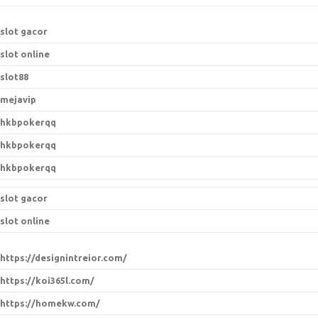
slot gacor
slot online
slot88
mejavip
hkbpokerqq
hkbpokerqq
hkbpokerqq
slot gacor
slot online
https://designintreior.com/
https://koi365l.com/
https://homekw.com/