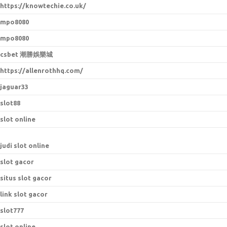
https://knowtechie.co.uk/
mpo8080
mpo8080
csbet 潮勝娛樂城
https://allenrothhq.com/
jaguar33
slot88
slot online
judi slot online
slot gacor
situs slot gacor
link slot gacor
slot777
slot online