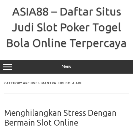
Skip
to
ASIA88 – Daftar Situs
content
Judi Slot Poker Togel
Bola Online Terpercaya
Menu
CATEGORY ARCHIVES:
MANTRA JUDI BOLA ADIL
Menghilangkan Stress Dengan
Bermain Slot Online