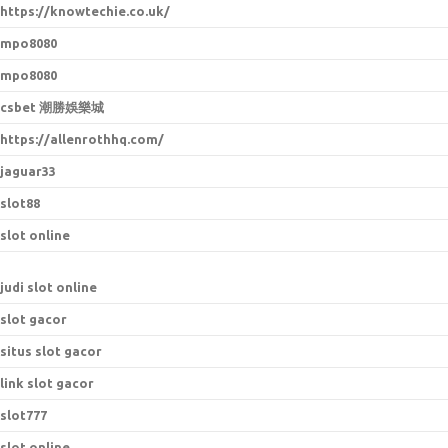
https://knowtechie.co.uk/
mpo8080
mpo8080
csbet 潮勝娛樂城
https://allenrothhq.com/
jaguar33
slot88
slot online
judi slot online
slot gacor
situs slot gacor
link slot gacor
slot777
slot online