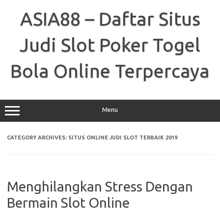
Skip
to
ASIA88 – Daftar Situs
content
Judi Slot Poker Togel
Bola Online Terpercaya
Menu
CATEGORY ARCHIVES:
SITUS ONLINE JUDI SLOT TERBAIK 2019
Menghilangkan Stress Dengan
Bermain Slot Online