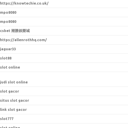
https://knowtechie.co.uk/
mpo8080
mpo8080
csbet 潮勝娛樂城
https://allenrothhq.com/
jaguar33
slot88
slot online
judi slot online
slot gacor
situs slot gacor
link slot gacor
slot777
slot online