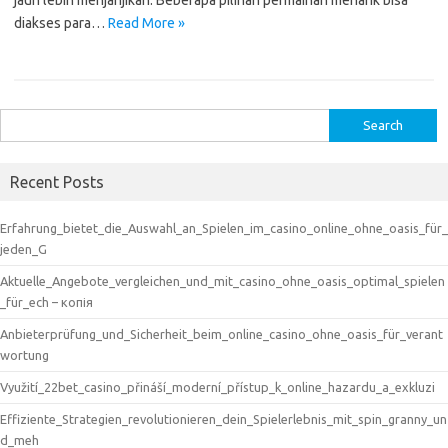
jauh lebih menjanjikan. Beberapa pilihan permainan menarik bisa
diakses para…
Read More »
S
e
a
Recent Posts
r
c
Erfahrung_bietet_die_Auswahl_an_Spielen_im_casino_online_ohne_oasis_für_
h
jeden_G
f
Aktuelle_Angebote_vergleichen_und_mit_casino_ohne_oasis_optimal_spielen
o
_für_ech – копія
r
Anbieterprüfung_und_Sicherheit_beim_online_casino_ohne_oasis_für_verant
:
wortung
Využití_22bet_casino_přináší_moderní_přístup_k_online_hazardu_a_exkluzi
Effiziente_Strategien_revolutionieren_dein_Spielerlebnis_mit_spin_granny_un
d_meh