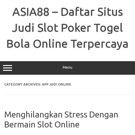
Skip
to
ASIA88 – Daftar Situs
content
Judi Slot Poker Togel
Bola Online Terpercaya
Menu
CATEGORY ARCHIVES:
APP JUDI ONLINE
Menghilangkan Stress Dengan
Bermain Slot Online