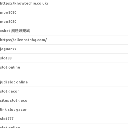
https://knowtechie.co.uk/
mpo8080
mpo8080
csbet 潮勝娛樂城
https://allenrothhq.com/
jaguar33
slot88
slot online
judi slot online
slot gacor
situs slot gacor
link slot gacor
slot777
slot online