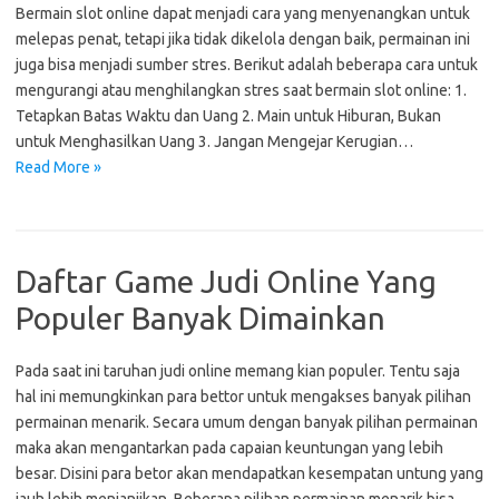
Bermain slot online dapat menjadi cara yang menyenangkan untuk
melepas penat, tetapi jika tidak dikelola dengan baik, permainan ini
juga bisa menjadi sumber stres. Berikut adalah beberapa cara untuk
mengurangi atau menghilangkan stres saat bermain slot online: 1.
Tetapkan Batas Waktu dan Uang 2. Main untuk Hiburan, Bukan
untuk Menghasilkan Uang 3. Jangan Mengejar Kerugian…
Read More »
Daftar Game Judi Online Yang
Populer Banyak Dimainkan
Pada saat ini taruhan judi online memang kian populer. Tentu saja
hal ini memungkinkan para bettor untuk mengakses banyak pilihan
permainan menarik. Secara umum dengan banyak pilihan permainan
maka akan mengantarkan pada capaian keuntungan yang lebih
besar. Disini para betor akan mendapatkan kesempatan untung yang