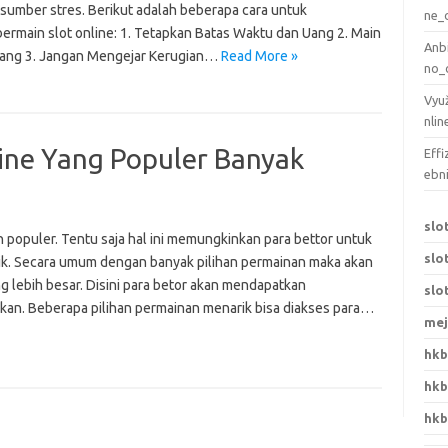
i sumber stres. Berikut adalah beberapa cara untuk
ne_
ermain slot online: 1. Tetapkan Batas Waktu dan Uang 2. Main
Anb
Uang 3. Jangan Mengejar Kerugian…
Read More »
no_
Vyu
nli
ine Yang Populer Banyak
Effi
ebn
slo
n populer. Tentu saja hal ini memungkinkan para bettor untuk
slo
k. Secara umum dengan banyak pilihan permainan maka akan
lebih besar. Disini para betor akan mendapatkan
slo
kan. Beberapa pilihan permainan menarik bisa diakses para…
mej
hk
hk
hk