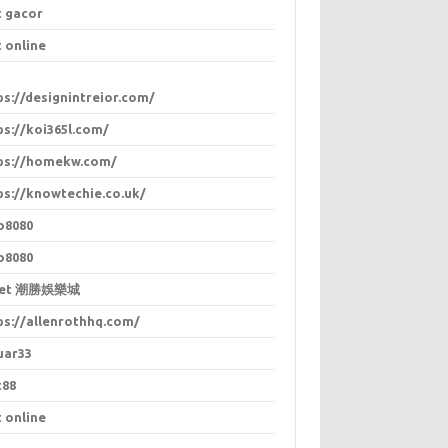
t gacor
t online
ps://designintreior.com/
ps://koi365l.com/
ps://homekw.com/
ps://knowtechie.co.uk/
o8080
o8080
bet 潮勝娛樂城
ps://allenrothhq.com/
uar33
t88
t online