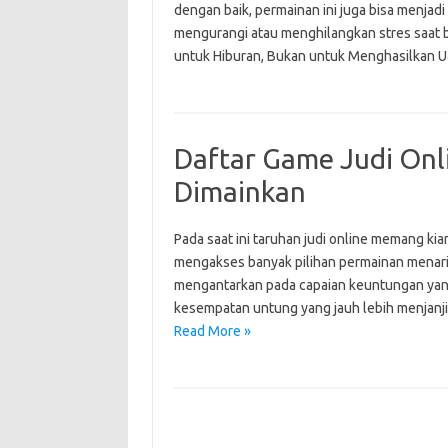
dengan baik, permainan ini juga bisa menjad
mengurangi atau menghilangkan stres saat b
untuk Hiburan, Bukan untuk Menghasilkan 
Daftar Game Judi Onl
Dimainkan
Pada saat ini taruhan judi online memang kia
mengakses banyak pilihan permainan menari
mengantarkan pada capaian keuntungan yang 
kesempatan untung yang jauh lebih menjanji
Read More »