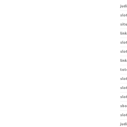
jud
slo
sit
lin
slo
slo
lin
tot
slo
slo
slo
sbo
slo
jud