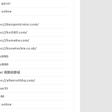
t gacor
t online
ps://designintreior.com/
ps://koi365l.com/
ps://homekw.com/
ps://knowtechie.co.uk/
o8080
o8080
bet 潮勝娛樂城
ps://allenrothhq.com/
uar33
t88
t online