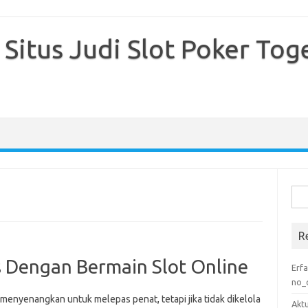
 Situs Judi Slot Poker Tog
Sea
for:
R
 Dengan Bermain Slot Online
Erf
no_
 menyenangkan untuk melepas penat, tetapi jika tidak dikelola
Akt