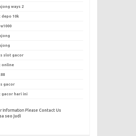
jong ways 2
t depo 10k
a1000
hjong
hjong
us slot gacor
t online
t88
us gacor
t gacor hari ini
r Information Please
Contact Us
sa seo judi