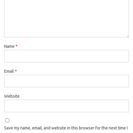
Name
*
Email
*
Website
Save my name, email, and website in this browser for the next time I