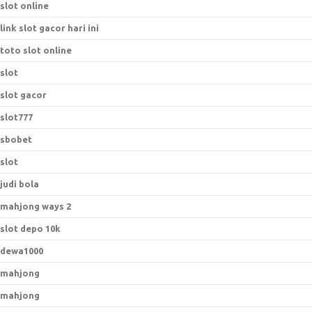
slot online
link slot gacor hari ini
toto slot online
slot
slot gacor
slot777
sbobet
slot
judi bola
mahjong ways 2
slot depo 10k
dewa1000
mahjong
mahjong