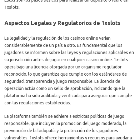
Estos son los pasos básicos para realizar un depósito o retiro en
1xslots.
Aspectos Legales y Regulatorios de 1xslots
La legalidad y la regulación de los casinos online varían
considerablemente de un país a otro. Es fundamental que los
jugadores se informen sobre las leyes y regulaciones aplicables en
su jurisdicción antes de jugar en cualquier casino online. 1xslots
opera bajo una licencia otorgada por un organismo regulador
reconocido, lo que garantiza que cumple con los estándares de
seguridad, transparencia y juego responsable. La licencia de
operación actúa como un sello de aprobación, indicando que la
plataforma ha sido auditada y verificada para asegurar que cumple
con las regulaciones establecidas.
La plataforma también se adhiere a estrictas políticas de juego
responsable, que incluyen la promoción del juego moderado, la
prevención de la ludopatía y la protección de los jugadores
vulnerables. 1xslots ofrece herramientas y recursos para ayudar a