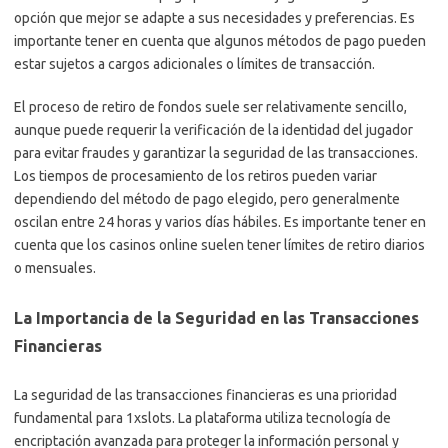
opción que mejor se adapte a sus necesidades y preferencias. Es
importante tener en cuenta que algunos métodos de pago pueden
estar sujetos a cargos adicionales o límites de transacción.
El proceso de retiro de fondos suele ser relativamente sencillo,
aunque puede requerir la verificación de la identidad del jugador
para evitar fraudes y garantizar la seguridad de las transacciones.
Los tiempos de procesamiento de los retiros pueden variar
dependiendo del método de pago elegido, pero generalmente
oscilan entre 24 horas y varios días hábiles. Es importante tener en
cuenta que los casinos online suelen tener límites de retiro diarios
o mensuales.
La Importancia de la Seguridad en las Transacciones
Financieras
La seguridad de las transacciones financieras es una prioridad
fundamental para 1xslots. La plataforma utiliza tecnología de
encriptación avanzada para proteger la información personal y