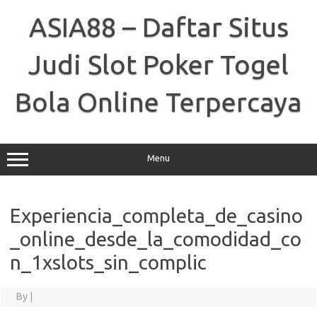
Skip
to
ASIA88 – Daftar Situs
content
Judi Slot Poker Togel
Bola Online Terpercaya
Menu
Experiencia_completa_de_casino
_online_desde_la_comodidad_co
n_1xslots_sin_complic
By
|