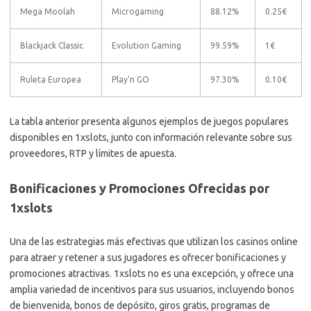
Mega Moolah
Microgaming
88.12%
0.25€
Blackjack Classic
Evolution Gaming
99.59%
1€
Ruleta Europea
Play'n GO
97.30%
0.10€
La tabla anterior presenta algunos ejemplos de juegos populares
disponibles en 1xslots, junto con información relevante sobre sus
proveedores, RTP y límites de apuesta.
Bonificaciones y Promociones Ofrecidas por
1xslots
Una de las estrategias más efectivas que utilizan los casinos online
para atraer y retener a sus jugadores es ofrecer bonificaciones y
promociones atractivas. 1xslots no es una excepción, y ofrece una
amplia variedad de incentivos para sus usuarios, incluyendo bonos
de bienvenida, bonos de depósito, giros gratis, programas de